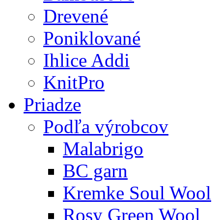
Drevené
Poniklované
Ihlice Addi
KnitPro
Priadze
Podľa výrobcov
Malabrigo
BC garn
Kremke Soul Wool
Rosy Green Wool