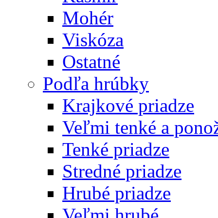
Mohér
Viskóza
Ostatné
Podľa hrúbky
Krajkové priadze
Veľmi tenké a pono
Tenké priadze
Stredné priadze
Hrubé priadze
Veľmi hrubé